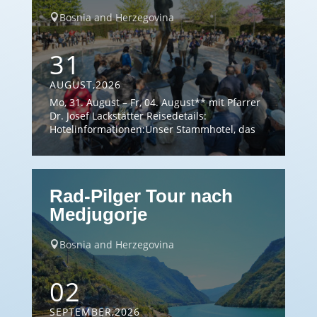
Bosnia and Herzegovina

31
AUGUST,2026
Mo, 31. August – Fr, 04. August** mit Pfarrer
Dr. Josef Lackstätter Reisedetails:
Hotelinformationen:Unser Stammhotel, das
3* Hotel Marben, liegt nahe der Pfarrkirche
im Zentrum von Medjugorje und ist ein
idealer Ausgangspunkt für verschiedene
Ausflugsziele. Das neu adaptierte Haus bietet
Rad-Pilger Tour nach
einen Lift und gutbürgerliche Küche. Sollte
das Hotel Marben ausgebucht sein, buchen
Medjugorje
wir die Zimmer […]
Bosnia and Herzegovina

02
SEPTEMBER,2026