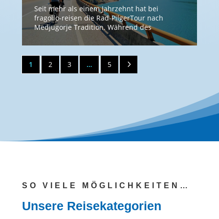
Seit mehr als einem Jahrzehnt hat bei
fragollo-reisen die Rad-PilgerTour nach
Medjugorje Tradition. Während des
gemeinsamen Unterwegsseins wird viel
erlebt, viel gelacht und viel genossen. Und
dann schlussendlich, nach über 700
5
1
2
3
…
5
Radkilometern, sein Ziel zu erreichen ist ein
wahrlich erhebendes Gefühl. Reisedetails: 1.
Tag: Oed – Slowenien. Der Startort der Rad-
PilgerTour nach Medjugorje ist der […]
SO VIELE MÖGLICHKEITEN…
Unsere Reisekategorien