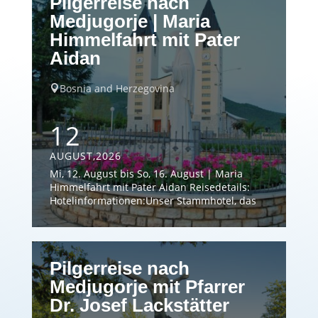
Pilgerreise nach
Medjugorje | Maria
Himmelfahrt mit Pater
Aidan
Bosnia and Herzegovina

12
AUGUST,2026
Mi, 12. August bis So, 16. August | Maria
Himmelfahrt mit Pater Aidan Reisedetails:
Hotelinformationen:Unser Stammhotel, das
3* Hotel Marben, liegt nahe der Pfarrkirche
im Zentrum von Medjugorje und ist ein
idealer Ausgangspunkt für verschiedene
Ausflugsziele. Das neu adaptierte Haus bietet
Pilgerreise nach
einen Lift und gutbürgerliche Küche. Sollte
das Hotel Marben ausgebucht sein, buchen
Medjugorje mit Pfarrer
wir die […]
Dr. Josef Lackstätter