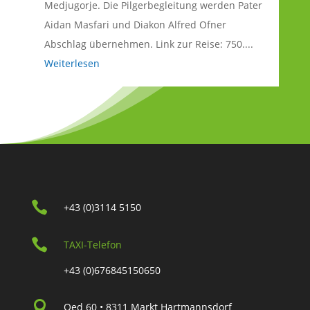
Medjugorje. Die Pilgerbegleitung werden Pater
Aidan Masfari und Diakon Alfred Ofner
Abschlag übernehmen. Link zur Reise: 750....
Weiterlesen

+43 (0)3114 5150

TAXI-Telefon
+43 (0)676845150650

Oed 60 • 8311 Markt Hartmannsdorf