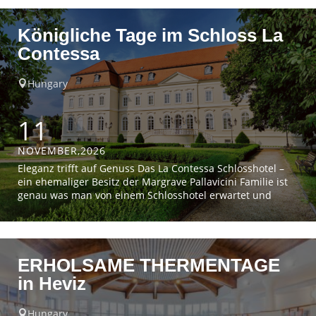
Sandstein, die in der Sonne golden glitzern, auch
gelegentlich die goldene Stadt genannt. Pauschalpreis €
Königliche Tage im Schloss La
596,-Einzelzimmerzuschlag: […]
Contessa
Hungary

11
NOVEMBER,2026
Eleganz trifft auf Genuss Das La Contessa Schlosshotel –
ein ehemaliger Besitz der Margrave Pallavicini Familie ist
genau was man von einem Schlosshotel erwartet und
mehr. Genießen Sie nicht nur den Aufenthalt im Hotel,
sondern auch die traumhafte Landschaft und natürlich
den edlen Wein der Tokaj Region. Pauschalpreis € 597,-
Einzelzimmerzuschlag: € 98,-Zustieg zwischen Wien und
ERHOLSAME THERMENTAGE
[…]
in Heviz
Hungary
