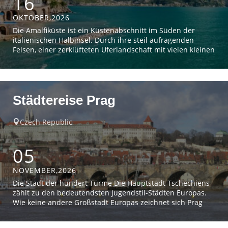
16
OKTOBER,2026
Die Amalfiküste ist ein Küstenabschnitt im Süden der
italienischen Halbinsel. Durch ihre steil aufragenden
Felsen, einer zerklüfteten Uferlandschaft mit vielen kleinen
Stränden und pastellfarbenen Fischerdörfern ist die
Region eine der schönsten in Italien. Pauschalpreis €
1195,-Einzelzimmerzuschlag: € 168,-Zustieg zwischen Wien
und Gleisdorf € 35,-(inklusive Rücktransfer)Exkl.
Städtereise Prag
Servicegebühren. Leistungen:
Czech Republic

05
NOVEMBER,2026
Die Stadt der hundert Türme Die Hauptstadt Tschechiens
zählt zu den bedeutendsten Jugendstil-Städten Europas.
Wie keine andere Großstadt Europas zeichnet sich Prag
durch einen ganz besonderen Charme aus. Die Stadt an
der Moldau, wird aufgrund seiner vielen Türme aus