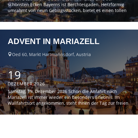
schönsten Ecken Bayerns ist Berchtesgaden. Herzförmig
umrahmt von neun Gebirgsstöcken, bietet es einen tollen
Mix aus Bergpanorama und Altstadtflair. Besonders im
Winter, mit den schneebedeckten Gipfeln, ein Ausflug, den
man nicht so schnell vergisst. Sa, 05. Dezember – Di, 08.
Dezember 2026 Pauschalpreis € 585,-
ADVENT IN MARIAZELL
Einzelzimmerzuschlag: […]
Oed 60, Markt Hartmannsdorf, Austria

19
DEZEMBER,2026
Samstag, 19. Dezember 2026 Schon die Anfahrt nach
Mariazell ist immer wieder ein besonders Erlebnis. Im
Wallfahrtsort angekommen, steht Ihnen der Tag zur freien
Verfügung um durch den wunderschönen Adventmarkt zu
flanieren.Hier werden Kindheitserinnerungen an die
schönste Zeit des Jahres wieder geweckt. Besinnliche
Stunden und die Vorbereitung auf das Weihnachtsfest, das
ist der eigentliche Sinn […]