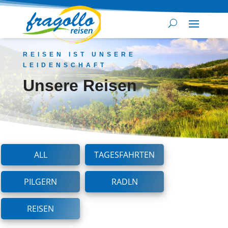
REISEN IST UNSERE
LEIDENSCHAFT
Unsere Reisen
ALL
TAGESFAHRTEN
PILGERN
RADLN
REISEN