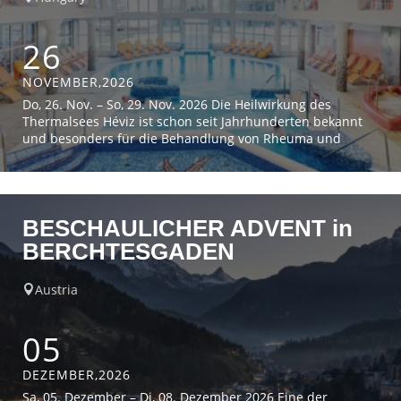
26
NOVEMBER,2026
Do, 26. Nov. – So, 29. Nov. 2026 Die Heilwirkung des
Thermalsees Héviz ist schon seit Jahrhunderten bekannt
und besonders für die Behandlung von Rheuma und
Gelenkserkrankungen geeignet. Weiters ermöglicht das
Hotel mit seinem Komfort und umfangreichen
Wellnessbereich einen unbeschwerten Kurzurlaub. 1.Tag:
Anreise. Die Fahrt führt Sie von Graz über Heiligenkreuz
BESCHAULICHER ADVENT in
nach Héviz in Ungarn. […]
BERCHTESGADEN
Austria

05
DEZEMBER,2026
Sa, 05. Dezember – Di, 08. Dezember 2026 Eine der