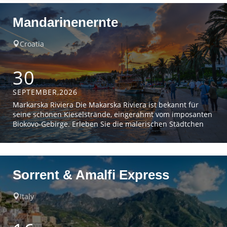
Mandarinenernte
Croatia

30
SEPTEMBER,2026
Markarska Riviera Die Makarska Riviera ist bekannt für
seine schönen Kieselstrände, eingerahmt vom imposanten
Biokovo-Gebirge. Erleben Sie die malerischen Städtchen
und atemberaubende Ausblicke auf die Landschaft, die
zur Zeit der Mandarinenernte noch um ein Fünckchen
spektakulärer ist. Pauschalpreis € 698,-
Einzelzimmerzuschlag: € 185,-Zustieg zwischen Wien und
Sorrent & Amalfi Express
Gleisdorf € 35,-(inklusive Rücktransfer)Exkl.
Servicegebühren. Leistungen:
Italy
