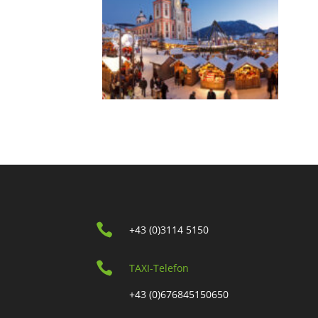

+43 (0)3114 5150

TAXI-Telefon
+43 (0)676845150650