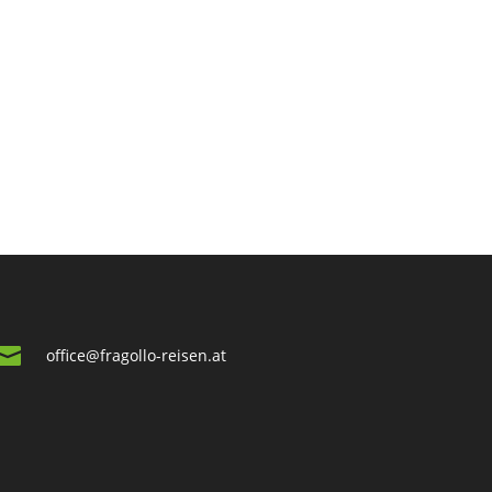

office@fragollo-reisen.at