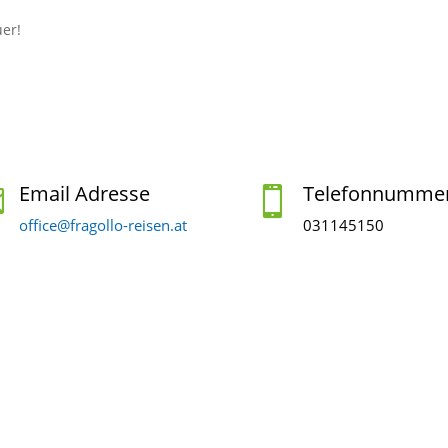
uer!
Email Adresse
Telefonnumme


office@fragollo-reisen.at
031145150