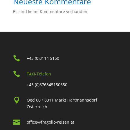
Neueste Kommentare
Es sind keine Kommentare vorhanden.

+43 (0)3114 5150

TAXI-Telefon
+43 (0)676845150650

Oed 60 • 8311 Markt Hartmannsdorf
Österreich

office@fragollo-reisen.at