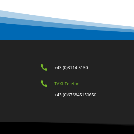

+43 (0)3114 5150

TAXI-Telefon
+43 (0)676845150650